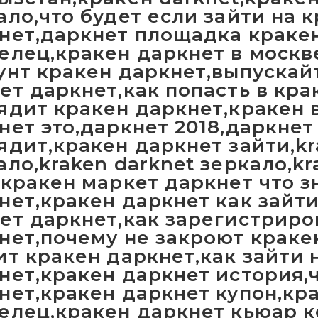
ало,что будет если зайти на 
нет,даркнет площадка краке
елец,кракен даркнет в москв
унт кракен даркнет,выпускай
ет даркнет,как попасть в кра
ядит кракен даркнет,кракен 
нет это,даркнет 2018,даркнет
ядит,кракен даркнет зайти,k
ало,kraken darknet зеркало,kr
,кракен маркет даркнет что з
нет,кракен даркнет как зайти
ет даркнет,как зарегистриро
нет,почему не закроют краке
ит кракен даркнет,как зайти 
нет,кракен даркнет история,ч
нет,кракен даркнет купон,кр
елец,кракен даркнет кьюар к