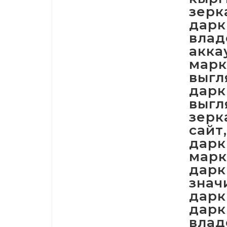
зерк
дарк
влад
акка
марк
выгл
дарк
выгл
зерк
сайт
дарк
марк
дарк
знач
дарк
дарк
влад