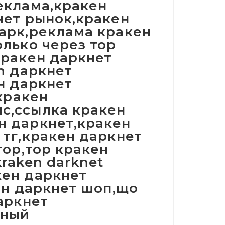
еклама,кракен
нет рынок,кракен
арк,реклама кракен
олько через тор
кракен даркнет
n даркнет
н даркнет
,кракен
с,ссылка кракен
н даркнет,кракен
 тг,кракен даркнет
тор,тор кракен
raken darknet
кен даркнет
ен даркнет шоп,що
аркнет
нный