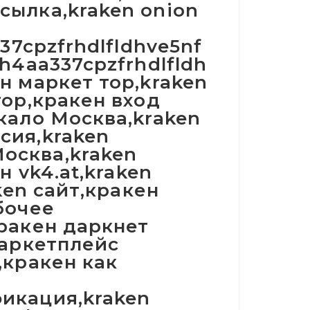
сылка,kraken onion
337cpzfrhdlfldhve5nf
h4aa337cpzfrhdlfldh
н маркет тор,kraken
тор,кракен вход
кало Москва,kraken
сия,kraken
осква,kraken
н vk4.at,kraken
ken сайт,кракен
бочее
кракен даркнет
маркетплейс
,кракен как
икация,kraken