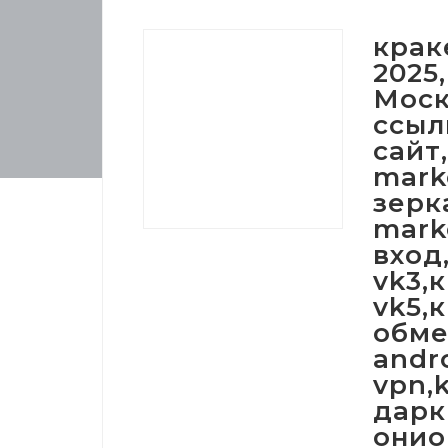
крак
2025
Моск
ссыл
сайт
mark
зерк
mark
вход
vk3,
vk5,
обме
andr
vpn,
дарк
онио