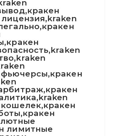
kraken
вывод,кракен
 лицензия,kraken
легально,кракен
н
ы,кракен
зопасность,kraken
во,kraken
raken
n фьючерсы,кракен
aken
 арбитраж,кракен
алитика,kraken
 кошелек,кракен
 боты,кракен
алютные
ен лимитные