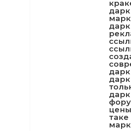
крак
дарк
марк
дарк
рекл
ссыл
ссыл
созд
совр
дарк
дарк
толь
дарк
фору
цены
таке
марк