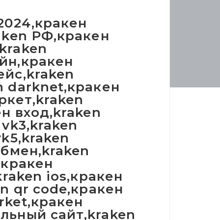
 2024,кракен
raken РФ,кракен
kraken
айн,кракен
ейс,kraken
n darknet,кракен
ркет,kraken
ен вход,kraken
 vk3,kraken
vk5,kraken
обмен,kraken
,кракен
kraken ios,кракен
en qr code,кракен
rket,кракен
льный сайт,kraken