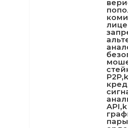
вери
попо
коми
лице
запр
альт
анал
безо
моше
стей
P2P,
кред
сигн
анал
API,
граф
пары