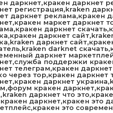
ен даркнет,кракен даркнет р
нет регистрация,kraken дарк
ет даркнет реклама,кракен д
нет,кракен маркет даркнет т
ама,кракен даркнет скачать,
ка,кракен даркнет сайт,krake
ка,kraken даркнет сайт,краке
атель,kraken darknet скачать
еменный даркнет маркетплей
нет,служба поддержки краке
нет телеграм,кракен даркнет
ко через тор,кракен даркнет 
нет,кракен даркнет украина,k
м,форум кракен даркнет,кра
,kraken даркнет что это,крак
 кракен даркнет,кракен это д
етплейс,кракен это совреме