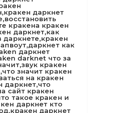
кракен
н,кракен даркнет
е,восстановить
те кракена кракен
кен даркнет,как
в даркнете,кракен
 апвоут,даркнет как
raken даркнет
aken darknet что за
начит,звук кракен
,что значит кракен
ваться на кракен
н даркнет,что
на сайт кракен
то такое кракен и
акен даркнет кто
од,кракен даркнет