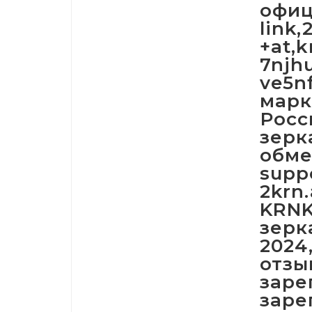
офиц
link,
+at,
7njh
ve5n
марк
Росс
зерк
обме
supp
2krn
KRNK
зерк
2024
отзы
заре
заре