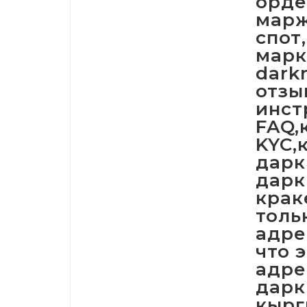
орде
марж
спот
марк
dark
отзы
инст
FAQ,
KYC,
дарк
дарк
крак
толь
адре
что 
адре
дарк
кырг