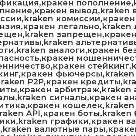
фикация,кракен пополнение,
лнение,кракен вывод,kraken 
ссии,kraken комиссии,кракен
нзия,кракен легально,kraken 
ещен,kraken запрещен,краке
ернативы,kraken альтернатив
оги,kraken аналоги,кракен бе
пасность,кракен мошенничест
нничество,кракен стейкинг,k
кинг,кракен фьючерсы,krake
kraken P2P,кракен кредиты,kr
иты,кракен арбитраж,kraken
алы,kraken сигналы,кракен ан
итика,кракен кошелек,kraken
kraken API,кракен боты,kraken
ики,kraken графики,кракен в
,kraken валютные пары,крак