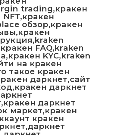
кракен
gin trading,кракен
n NFT,кракен
lace обзор,кракен
зывы,кракен
трукция,kraken
,кракен FAQ,kraken
а,кракен KYC,kraken
йти на кракен
то такое кракен
кракен даркнет,сайт
ход,кракен даркнет
даркнет
т,кракен даркнет
рк маркет,кракен
аккаунт кракен
аркнет,даркнет
н даркнет