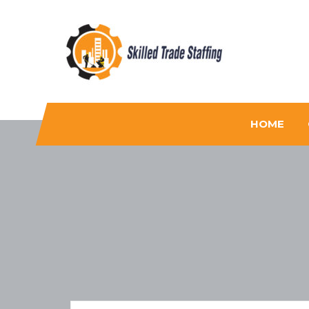
Skilled Trade Staffing
Staffing
HOME