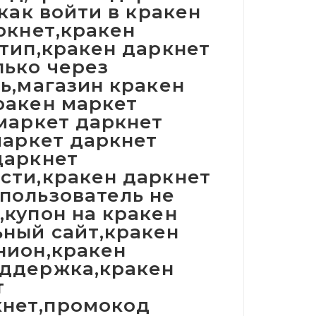
как войти в кракен
ркнет,кракен
отип,кракен даркнет
лько через
ть,магазин кракен
ракен маркет
 маркет даркнет
маркет даркнет
даркнет
сти,кракен даркнет
пользователь не
,купон на кракен
ьный сайт,кракен
нион,кракен
оддержка,кракен
т
кнет,промокод