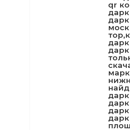
qr к
дарк
дарк
моск
тор,
дарк
дарк
толь
скач
марк
нижн
найд
дарк
дарк
дарк
дарк
площ