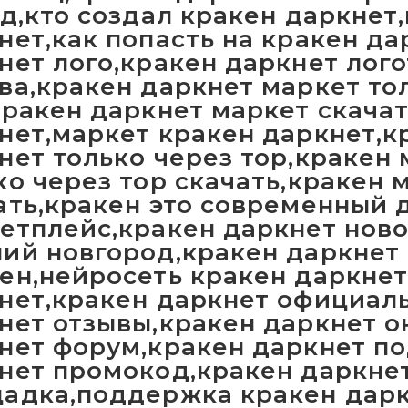
од,кто создал кракен даркнет,
нет,как попасть на кракен да
нет лого,кракен даркнет лог
ва,кракен даркнет маркет то
кракен даркнет маркет скача
нет,маркет кракен даркнет,к
нет только через тор,кракен
ко через тор скачать,кракен 
ать,кракен это современный 
етплейс,кракен даркнет ново
ий новгород,кракен даркнет 
ен,нейросеть кракен даркнет
нет,кракен даркнет официал
нет отзывы,кракен даркнет о
нет форум,кракен даркнет п
нет промокод,кракен даркне
адка,поддержка кракен дар