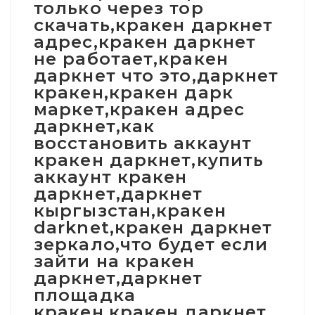
только через тор
скачать,кракен даркнет
адрес,кракен даркнет
не работает,кракен
даркнет что это,даркнет
кракен,кракен дарк
маркет,кракен адрес
даркнет,как
восстановить аккаунт
кракен даркнет,купить
аккаунт кракен
даркнет,даркнет
кыргызстан,кракен
darknet,кракен даркнет
зеркало,что будет если
зайти на кракен
даркнет,даркнет
площадка
кракен,кракен даркнет