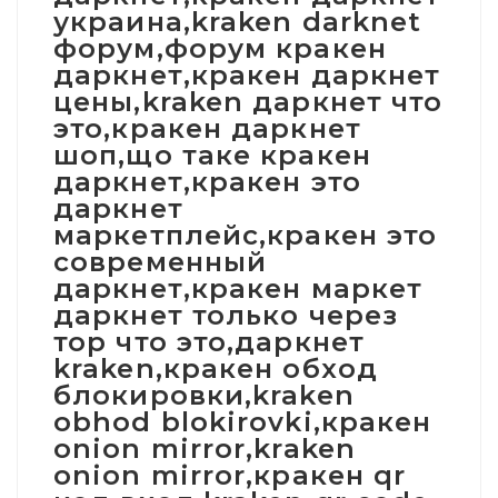
украина,kraken darknet
форум,форум кракен
даркнет,кракен даркнет
цены,kraken даркнет что
это,кракен даркнет
шоп,що таке кракен
даркнет,кракен это
даркнет
маркетплейс,кракен это
современный
даркнет,кракен маркет
даркнет только через
тор что это,даркнет
kraken,кракен обход
блокировки,kraken
obhod blokirovki,кракен
onion mirror,kraken
onion mirror,кракен qr