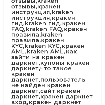
отзывы,kraken
отзывы,кракен
инструкция,kraken
инструкция,кракен
гид,kraken гид,кракен
FAQ,kraken FAQ,кракен
правила,kraken
правила,кракен
KYC,kraken KYC,кракен
AML,kraken AML,как
зайти на кракен
даркнет,купоны кракен
даркнет,что такое
кракен
даркнет,пользователь
не найден кракен
даркнет,сайт кракен
даркнет,кракен даркнет
вход,кракен даркнет