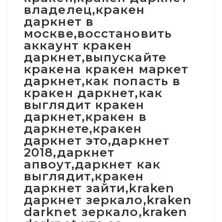
владелец,кракен
даркнет в
москве,восстановить
аккаунт кракен
даркнет,выпускайте
кракена кракен маркет
даркнет,как попасть в
кракен даркнет,как
выглядит кракен
даркнет,кракен в
даркнете,кракен
даркнет это,даркнет
2018,даркнет
апвоут,даркнет как
выглядит,кракен
даркнет зайти,kraken
даркнет зеркало,kraken
darknet зеркало,kraken