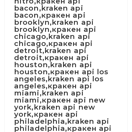
nitro,кракен api
bacon,kraken api
bacon,кракен api
brooklyn,kraken api
brooklyn,кракен api
chicago,kraken api
chicago,кракен api
detroit,kraken api
detroit,кракен api
houston,kraken api
houston,кракен api los
angeles,kraken api los
angeles,кракен api
miami,kraken api
miami,кракен api new
york,kraken api new
york,кракен api
philadelphia,kraken api
philadelphia,кракен api