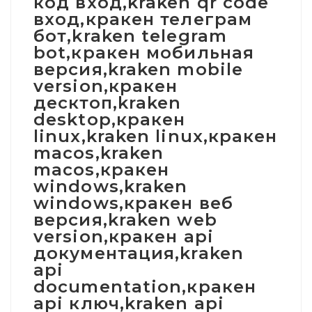
код вход,kraken qr code
вход,кракен телеграм
бот,kraken telegram
bot,кракен мобильная
версия,kraken mobile
version,кракен
десктоп,kraken
desktop,кракен
linux,kraken linux,кракен
macos,kraken
macos,кракен
windows,kraken
windows,кракен веб
версия,kraken web
version,кракен api
документация,kraken
api
documentation,кракен
api ключ,kraken api