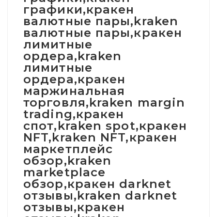
графики,кракен
валютные пары,kraken
валютные пары,кракен
лимитные
ордера,kraken
лимитные
ордера,кракен
маржинальная
торговля,kraken margin
trading,кракен
спот,kraken spot,кракен
NFT,kraken NFT,кракен
маркетплейс
обзор,kraken
marketplace
обзор,кракен darknet
отзывы,kraken darknet
отзывы,кракен