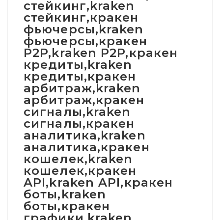
стейкинг,kraken
стейкинг,кракен
фьючерсы,kraken
фьючерсы,кракен
P2P,kraken P2P,кракен
кредиты,kraken
кредиты,кракен
арбитраж,kraken
арбитраж,кракен
сигналы,kraken
сигналы,кракен
аналитика,kraken
аналитика,кракен
кошелек,kraken
кошелек,кракен
API,kraken API,кракен
боты,kraken
боты,кракен
графики,kraken