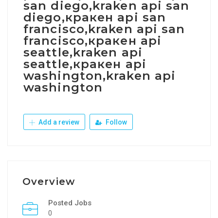
san diego,kraken api san
diego,кракен api san
francisco,kraken api san
francisco,кракен api
seattle,kraken api
seattle,кракен api
washington,kraken api
washington
Add a review
Follow
Overview
Posted Jobs
0