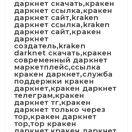
даркнет скачать,кракен
даркнет ссылка,кракен
даркнет сайт,kraken
даркнет ссылка,kraken
даркнет сайт,кракен
даркнет
создатель,kraken
darknet скачать,кракен
современный даркнет
маркетплейс,ссылка
кракен даркнет,служба
поддержки кракен
даркнет,кракен даркнет
телеграм,кракен
даркнет тг,кракен
даркнет только через
тор,кракен даркнет
тор,тор кракен
даркнет,кракен даркнет