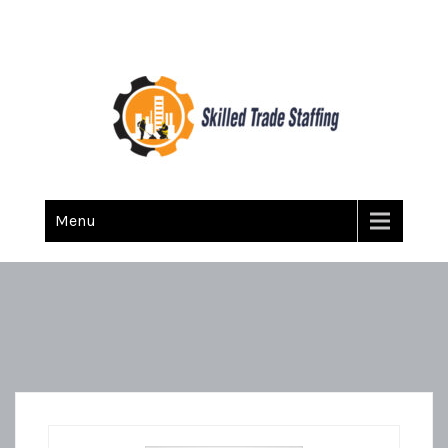
Skilled Trade Staffing
Staffing
Menu