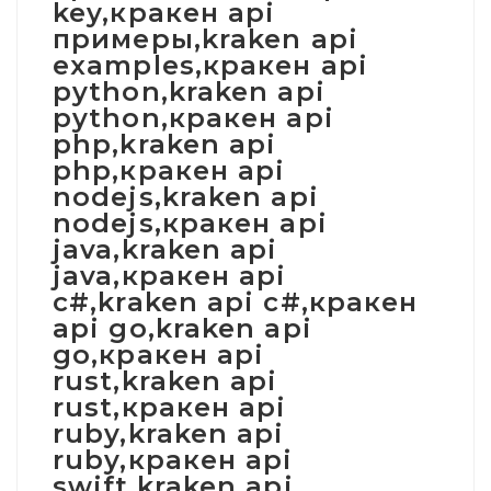
key,кракен api
примеры,kraken api
examples,кракен api
python,kraken api
python,кракен api
php,kraken api
php,кракен api
nodejs,kraken api
nodejs,кракен api
java,kraken api
java,кракен api
c#,kraken api c#,кракен
api go,kraken api
go,кракен api
rust,kraken api
rust,кракен api
ruby,kraken api
ruby,кракен api
swift,kraken api