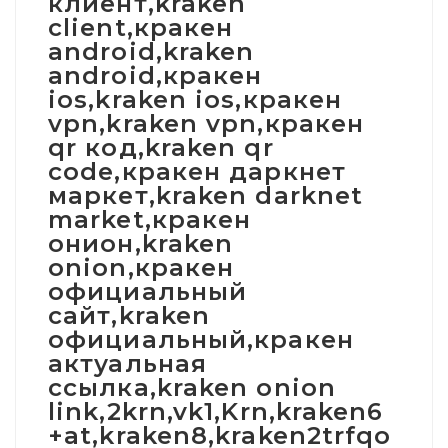
клиент,kraken
client,кракен
android,kraken
android,кракен
ios,kraken ios,кракен
vpn,kraken vpn,кракен
qr код,kraken qr
code,кракен даркнет
маркет,kraken darknet
market,кракен
онион,kraken
onion,кракен
официальный
сайт,kraken
официальный,кракен
актуальная
ссылка,kraken onion
link,2krn,vk1,Krn,kraken6
+at,kraken8,kraken2trfqo