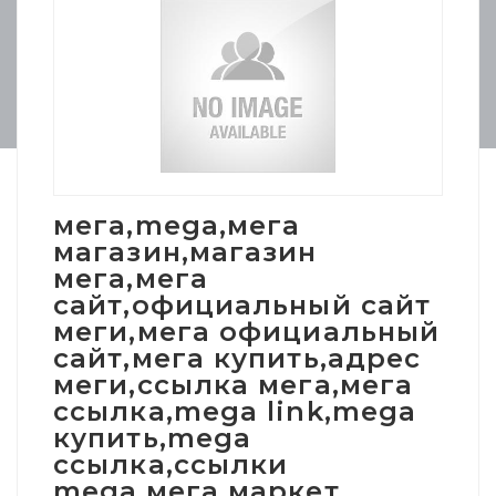
мега,mega,мега
магазин,магазин
мега,мега
сайт,официальный сайт
меги,мега официальный
сайт,мега купить,адрес
меги,ссылка мега,мега
ссылка,mega link,mega
купить,mega
ссылка,ссылки
mega,мега маркет