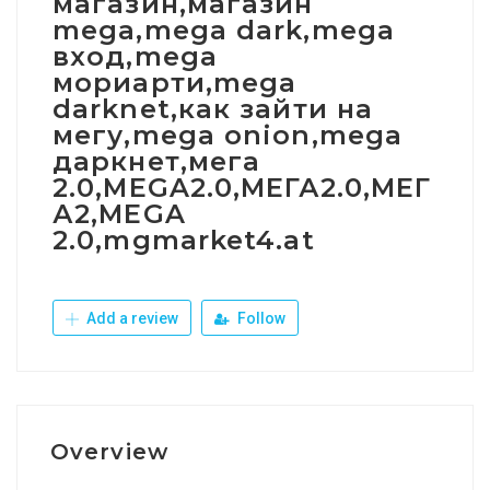
магазин,магазин
mega,mega dark,mega
вход,mega
мориарти,mega
darknet,как зайти на
мегу,mega onion,mega
даркнет,мега
2.0,MEGA2.0,МЕГА2.0,МЕГ
А2,MEGA
2.0,mgmarket4.at
Add a review
Follow
Overview