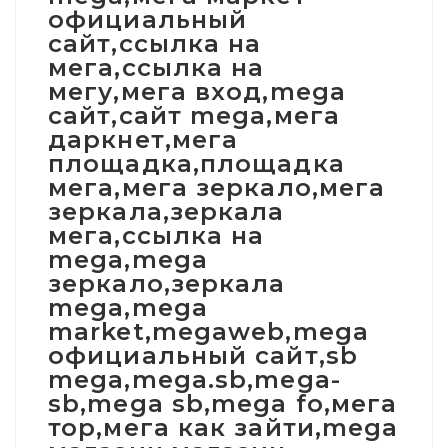
официальный
сайт,ссылка на
мега,ссылка на
мегу,мега вход,mega
сайт,сайт mega,мега
даркнет,мега
площадка,площадка
мега,мега зеркало,мега
зеркала,зеркала
мега,ссылка на
mega,mega
зеркало,зеркала
mega,mega
market,megaweb,mega
официальный сайт,sb
mega,mega.sb,mega-
sb,mega sb,mega fo,мега
тор,мега как зайти,mega