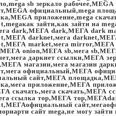
ло,mega sb зеркало рабочее,MEGA 
ет,MEGA официальный,mega площ
пка,MEGA приложение,mega скач
t,megaкак зайти,как зайти на me
ега dark,МЕГА dark,МЕГА dark ma
t,МЕГА darknet,мега darknet,МЕГА 
t,МЕГА market,мега mirror,МЕГА 
,МЕГА onion,МЕГА sb,мега sb,МЕГ
нет,мега даркнет ссылки,МЕГА з
,МЕГА магазин,мега магазин дарк
ет,мега официальный,МЕГА офиц
иальный сайт,МЕГА площадка,МЕГ
ка,мега приложение,МЕГА прилож
ГА скачать,мега скачать,МЕГА сс
ега ссылка тор,МЕГА тор,МЕГАdar
et,МЕГАофициальный сайт,мегао
мориарти сайт mega,не могу зайти