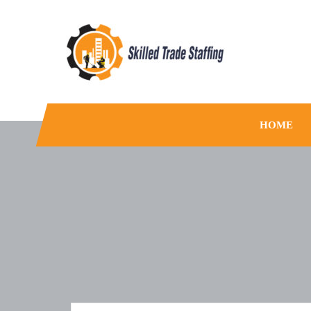
Skilled Trade Staffing
Staffing
HOME