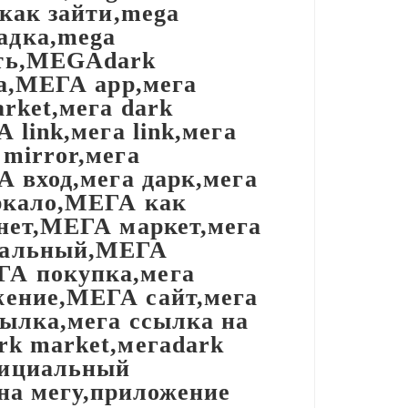
как зайти,mega
адка,mega
ать,MEGAdark
ga,МЕГА app,мега
rket,мега dark
link,мега link,мега
mirror,мега
А вход,мега дарк,мега
еркало,МЕГА как
нет,МЕГА маркет,мега
иальный,МЕГА
А покупка,мега
ение,МЕГА сайт,мега
ылка,мега ссылка на
k market,мегаdark
фициальный
 на мегу,приложение