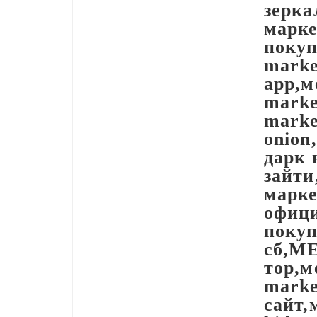
зерка
марк
поку
marke
app,м
marke
marke
onion
дарк 
зайти
марк
офиц
покуп
сб,МЕ
тор,м
mark
сайт,