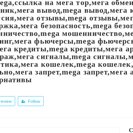
ega,ссылка на мега тор,мега обме
ник,мега вывод,mega вывод,мега 
сия,мега отзывы,mega отзывы,ме
ржка,мега безопасность,mega безо
ничество,mega мошенничество,ме
инг,мега фьючерсы,mega фьючерс
ега кредиты,mega кредиты,мега а
раж,мега сигналы,mega сигналы,м
тика,мега кошелек,mega кошелек,
ьно,мега запрет,mega запрет,мега
ернативы
review
Follow
C