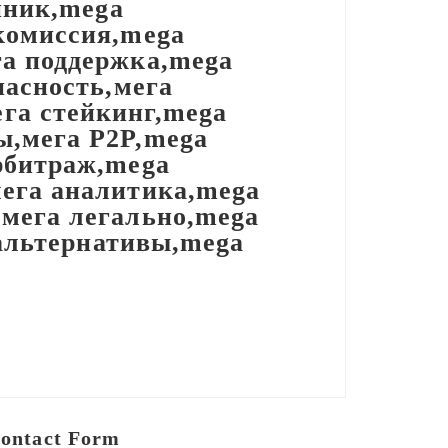
нник,mega
комиссия,mega
га поддержка,mega
пасность,мега
га стейкинг,mega
ы,мега P2P,mega
рбитраж,mega
ега аналитика,mega
мега легально,mega
 альтернативы,mega
ontact Form