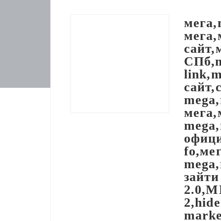
мега,
мега,
сайт,
СПб,m
link,
сайт,
mega,
мега,
mega,
офици
fo,ме
mega,
зайти
2.0,
2,hid
marke