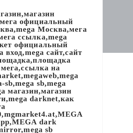
агазин,магазин
,мега официальный
сква,mega Москва,мега
мега ссылка,mega
ркет официальный
а вход,mega сайт,сайт
площадка,площадка
 мега,ссылка на
market,megaweb,mega
-sb,mega sb,mega
ga магазин,магазин
и,mega darknet,как
га
0,mgmarket4.at,MEGA
app,MEGA dark
irror,mega sb