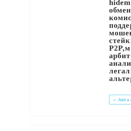
hidem
обмен
комис
подде
мошен
стейк
P2P,м
арбит
анали
легал
альт
Add a 