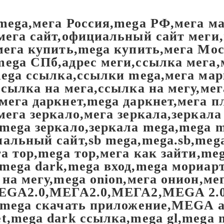
mega,мега Россия,mega РФ,мега м
мега сайт,официальный сайт меги
мега купить,mega купить,мега Мо
ega СПб,адрес меги,ссылка мега,
mega ссылка,ссылки mega,мега ма
ссылка на мега,ссылка на мегу,мег
мега даркнет,mega даркнет,мега 
мега зеркало,мега зеркала,зеркала
mega зеркало,зеркала mega,mega 
альный сайт,sb mega,mega.sb,mega
га тор,mega тор,мега как зайти,me
mega dark,mega вход,mega мориарт
 на мегу,mega onion,мега онион,ме
MEGA2.0,МЕГА2.0,МЕГА2,MEGA 2.
emega скачать приложение,MEGA 
t,mega dark ссылка,mega gl,mega m