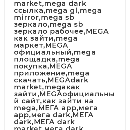
market,mega dark
ссылка,mega gl,mega
mirror,mega sb
зеркало,mega sb
зеркало рабочее,MEGA
как зайти,mega
маркет,MEGA
официальный,mega
площадка,mega
покупка,MEGA
приложение,mega
скачать,MEGAdark
market,megaкак
зайти,MEGAофициальны
й сайт,как зайти на
mega,МЕГА app,мега
app,мега dark,МЕГА
dark,МЕГА dark
market,мега dark