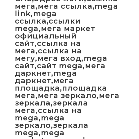
мега,мега ссылка,mega
link,mega
ссылка,ссылки
mega,мега маркет
официальный
сайт,ссылка на
мега,ссылка на
мегу,мега вход,mega
сайт,сайт mega,мега
даркнет,mega
даркнет,мега
площадка,площадка
мега,мега зеркало,мега
зеркала,зеркала
мега,ссылка на
mega,mega
зеркало,зеркала
mega,mega