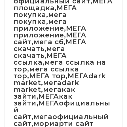
официальный сайт,МЕГА
площадка,МЕГА
покупка,мега
покупка,мега
приложение,МЕГА
приложение,МЕГА
сайт,мега сб,МЕГА
скачать,мега
скачать,МЕГА
ссылка,мега ссылка на
тор,мега ссылка
тор,МЕГА тор,МЕГАdark
market,мегаdark
market,мегакак
зайти,МЕГАкак
зайти,МЕГАофициальны
й
сайт,мегаофициальный
сайт,мориарти сайт