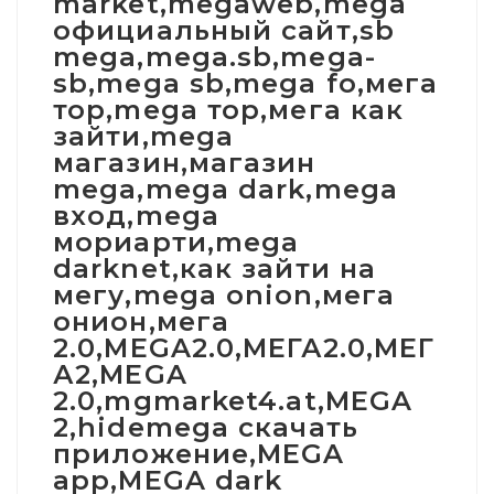
market,megaweb,mega
официальный сайт,sb
mega,mega.sb,mega-
sb,mega sb,mega fo,мега
тор,mega тор,мега как
зайти,mega
магазин,магазин
mega,mega dark,mega
вход,mega
мориарти,mega
darknet,как зайти на
мегу,mega onion,мега
онион,мега
2.0,MEGA2.0,МЕГА2.0,МЕГ
А2,MEGA
2.0,mgmarket4.at,MEGA
2,hidemega скачать
приложение,MEGA
app,MEGA dark