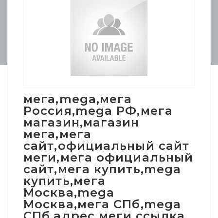
мега,mega,мега
Россия,mega РФ,мега
магазин,магазин
мега,мега
сайт,официальный сайт
меги,мега официальный
сайт,мега купить,mega
купить,мега
Москва,mega
Москва,мега СПб,mega
СПб,адрес меги,ссылка