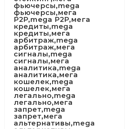
фьючерсы,mega
фьючерсы,мега
P2P,mega P2P,мега
кредиты,mega
кредиты,мега
арбитраж,mega
арбитраж,мега
сигналы,mega
сигналы,мега
аналитика,mega
аналитика,мега
кошелек,mega
кошелек,мега
легально,mega
легально,мега
запрет,mega
запрет,мега
альтернативы,mega