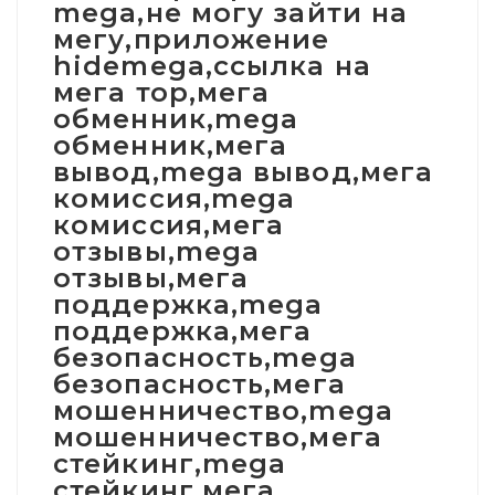
mega,не могу зайти на
мегу,приложение
hidemega,ссылка на
мега тор,мега
обменник,mega
обменник,мега
вывод,mega вывод,мега
комиссия,mega
комиссия,мега
отзывы,mega
отзывы,мега
поддержка,mega
поддержка,мега
безопасность,mega
безопасность,мега
мошенничество,mega
мошенничество,мега
стейкинг,mega
стейкинг,мега