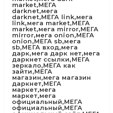
market,МЕГА
darknet,мега
darknet,МЕГА link,мега
link,мега market,МЕГА
market,мега mirror,МЕГА
mirror,мега onion,МЕГА
onion,МЕГА sb,мега
sb,МЕГА вход,мега
дарк,мега дарк нет,мега
даркнет ссылки,МЕГА
зеркало,МЕГА как
зайти,МЕГА
магазин,мега магазин
даркнет,МЕГА
маркет,мега
маркет,мега
официальный,МЕГА
официальный,МЕГА